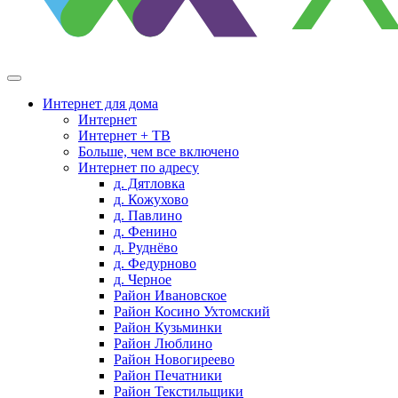
Интернет для дома
Интернет
Интернет + ТВ
Больше, чем все включено
Интернет по адресу
д. Дятловка
д. Кожухово
д. Павлино
д. Фенино
д. Руднёво
д. Федурново
д. Черное
Район Ивановское
Район Косино Ухтомский
Район Кузьминки
Район Люблино
Район Новогиреево
Район Печатники
Район Текстильщики