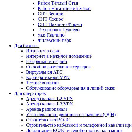
Район Тёплый Стан
Район Нагатинский Затон
СНТ Зенино
СНТ Лесное
СНТ Павлино Форест
Технополис Руднево
мкр Павлино
Филевский парк
Для бизнеса
Интернет в офис
Интернет в нежилое помещение
Резервный интернет
Colocation размещение серверов
Виртуальная АТС
Корпоративный VPN
Темное волокно
Обслуживание оборудования и линий связи
Для операторов
Аренда канала L2 VPN
Аренда канала L3 VPN
Аренда радиоканала
Установка опор двойного назначения (ОДН)
Строительство ВОЛС
Строительство кабельной и телефонной канализац
Легализация ВОЛС и телефонной канализации