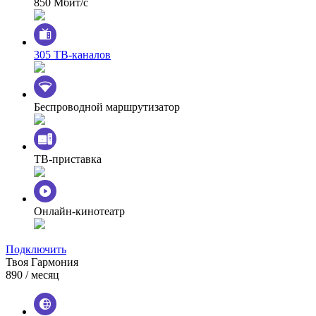
850 Мбит/с
305 ТВ-каналов
Беспроводной маршрутизатор
ТВ-приставка
Онлайн-кинотеатр
Подключить
Твоя Гармония
890
/ месяц