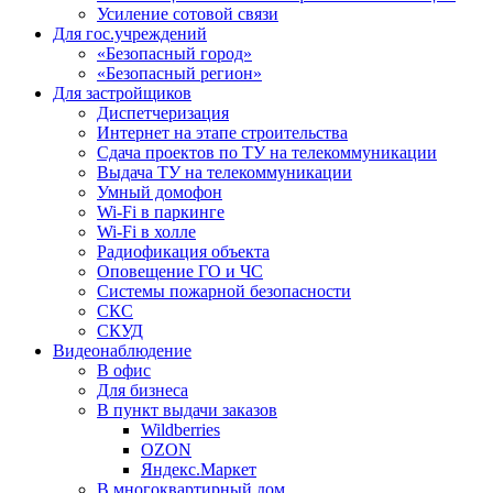
Усиление сотовой связи
Для гос.учреждений
«Безопасный город»
«Безопасный регион»
Для застройщиков
Диспетчеризация
Интернет на этапе строительства
Сдача проектов по ТУ на телекоммуникации
Выдача ТУ на телекоммуникации
Умный домофон
Wi-Fi в паркинге
Wi-Fi в холле
Радиофикация объекта
Оповещение ГО и ЧС
Системы пожарной безопасности
СКС
СКУД
Видеонаблюдение
В офис
Для бизнеса
В пункт выдачи заказов
Wildberries
OZON
Яндекс.Маркет
В многоквартирный дом