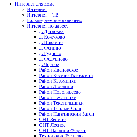
Интернет для дома
Интернет
Интернет + ТВ
Больше, чем все включено
Интернет по адресу
д. Дятловка
д. Кожухово
д. Павлино
д. Фенино
д. Руднёво
д. Федурново
д. Черное
Район Ивановское
Район Косино Ухтомский
Район Кузьминки
Район Люблино
Район Новогиреево
Район Печатники
Район Текстильщики
Район Тёплый Стан
Район Нагатинский Затон
СНТ Зенино
СНТ Лесное
СНТ Павлино Форест
Технополис Руднево