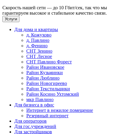
Скорость нашей сети — до 10 Гбит/сек, так что мы
гарантируем высокое и стабильное качество связи.
Услуги
Для дома и квартиры
д. Кожухово
д. Павлино
д. Фенино
СНТ Зенино
СНТ Лесное
СНТ Павлино Форест
Район Ивановское
Район Кузьминки
Район Люблино
Район Новогиреево
Район Текстильщики
Район Косино Ухтомский
мкр Павлино
Для бизнеса в офис
Интернет в нежилое помещение
Резервный интернет
Для операторов
Для гос.учреждений
Для застройщиков