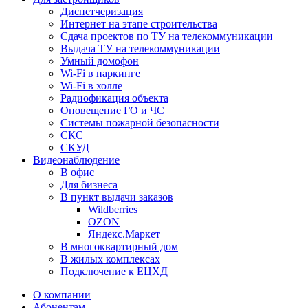
Диспетчеризация
Интернет на этапе строительства
Сдача проектов по ТУ на телекоммуникации
Выдача ТУ на телекоммуникации
Умный домофон
Wi-Fi в паркинге
Wi-Fi в холле
Радиофикация объекта
Оповещение ГО и ЧС
Системы пожарной безопасности
СКС
СКУД
Видеонаблюдение
В офис
Для бизнеса
В пункт выдачи заказов
Wildberries
OZON
Яндекс.Маркет
В многоквартирный дом
В жилых комплексах
Подключение к ЕЦХД
О компании
Абонентам