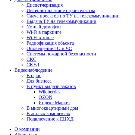
Диспетчеризация
Интернет на этапе строительства
Сдача проектов по ТУ на телекоммуникации
Выдача ТУ на телекоммуникации
Умный домофон
Wi-Fi в паркинге
Wi-Fi в холле
Радиофикация объекта
Оповещение ГО и ЧС
Системы пожарной безопасности
СКС
СКУД
Видеонаблюдение
В офис
Для бизнеса
В пункт выдачи заказов
Wildberries
OZON
Яндекс.Маркет
В многоквартирный дом
В жилых комплексах
Подключение к ЕЦХД
О компании
Абонентам