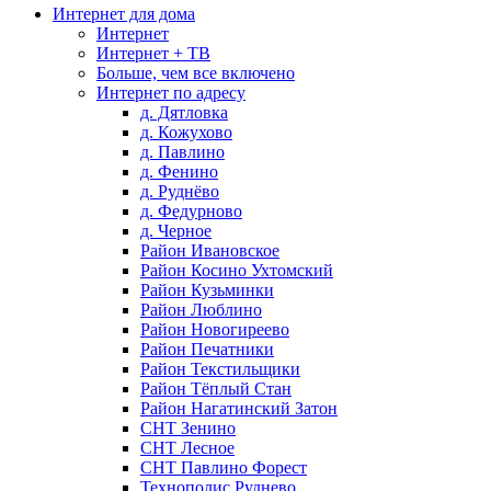
Интернет для дома
Интернет
Интернет + ТВ
Больше, чем все включено
Интернет по адресу
д. Дятловка
д. Кожухово
д. Павлино
д. Фенино
д. Руднёво
д. Федурново
д. Черное
Район Ивановское
Район Косино Ухтомский
Район Кузьминки
Район Люблино
Район Новогиреево
Район Печатники
Район Текстильщики
Район Тёплый Стан
Район Нагатинский Затон
СНТ Зенино
СНТ Лесное
СНТ Павлино Форест
Технополис Руднево