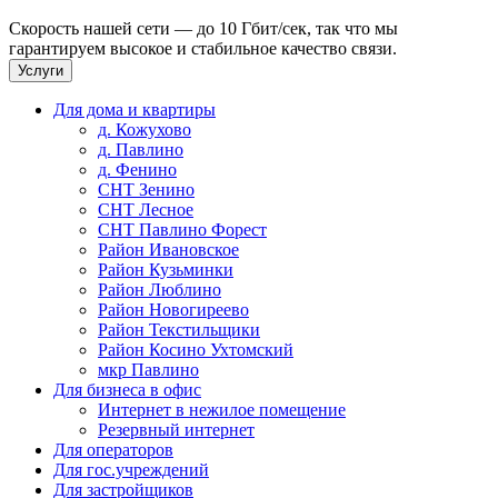
Скорость нашей сети — до 10 Гбит/сек, так что мы
гарантируем высокое и стабильное качество связи.
Услуги
Для дома и квартиры
д. Кожухово
д. Павлино
д. Фенино
СНТ Зенино
СНТ Лесное
СНТ Павлино Форест
Район Ивановское
Район Кузьминки
Район Люблино
Район Новогиреево
Район Текстильщики
Район Косино Ухтомский
мкр Павлино
Для бизнеса в офис
Интернет в нежилое помещение
Резервный интернет
Для операторов
Для гос.учреждений
Для застройщиков