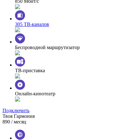
850 Мбит/с
305 ТВ-каналов
Беспроводной маршрутизатор
ТВ-приставка
Онлайн-кинотеатр
Подключить
Твоя Гармония
890
/ месяц