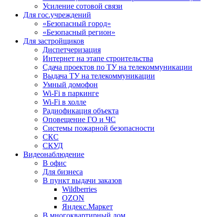
Усиление сотовой связи
Для гос.учреждений
«Безопасный город»
«Безопасный регион»
Для застройщиков
Диспетчеризация
Интернет на этапе строительства
Сдача проектов по ТУ на телекоммуникации
Выдача ТУ на телекоммуникации
Умный домофон
Wi-Fi в паркинге
Wi-Fi в холле
Радиофикация объекта
Оповещение ГО и ЧС
Системы пожарной безопасности
СКС
СКУД
Видеонаблюдение
В офис
Для бизнеса
В пункт выдачи заказов
Wildberries
OZON
Яндекс.Маркет
В многоквартирный дом