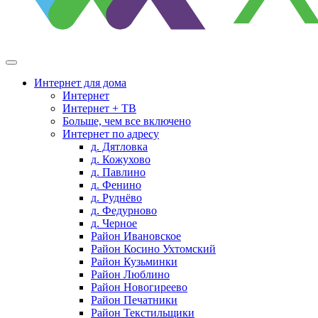
Интернет для дома
Интернет
Интернет + ТВ
Больше, чем все включено
Интернет по адресу
д. Дятловка
д. Кожухово
д. Павлино
д. Фенино
д. Руднёво
д. Федурново
д. Черное
Район Ивановское
Район Косино Ухтомский
Район Кузьминки
Район Люблино
Район Новогиреево
Район Печатники
Район Текстильщики