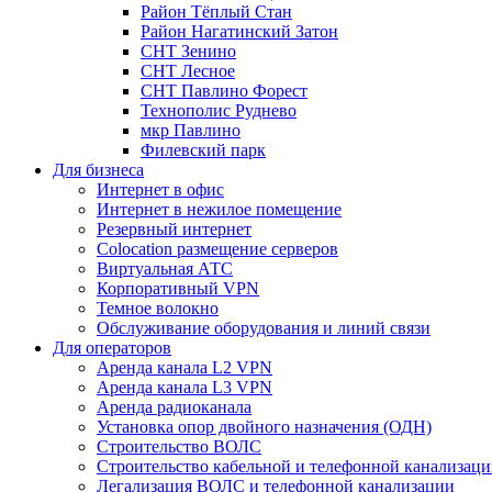
Район Тёплый Стан
Район Нагатинский Затон
СНТ Зенино
СНТ Лесное
СНТ Павлино Форест
Технополис Руднево
мкр Павлино
Филевский парк
Для бизнеса
Интернет в офис
Интернет в нежилое помещение
Резервный интернет
Colocation размещение серверов
Виртуальная АТС
Корпоративный VPN
Темное волокно
Обслуживание оборудования и линий связи
Для операторов
Аренда канала L2 VPN
Аренда канала L3 VPN
Аренда радиоканала
Установка опор двойного назначения (ОДН)
Строительство ВОЛС
Строительство кабельной и телефонной канализац
Легализация ВОЛС и телефонной канализации