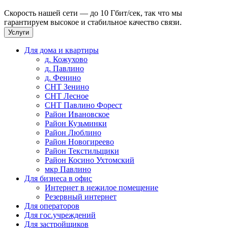
Скорость нашей сети — до 10 Гбит/сек, так что мы
гарантируем высокое и стабильное качество связи.
Услуги
Для дома и квартиры
д. Кожухово
д. Павлино
д. Фенино
СНТ Зенино
СНТ Лесное
СНТ Павлино Форест
Район Ивановское
Район Кузьминки
Район Люблино
Район Новогиреево
Район Текстильщики
Район Косино Ухтомский
мкр Павлино
Для бизнеса в офис
Интернет в нежилое помещение
Резервный интернет
Для операторов
Для гос.учреждений
Для застройщиков