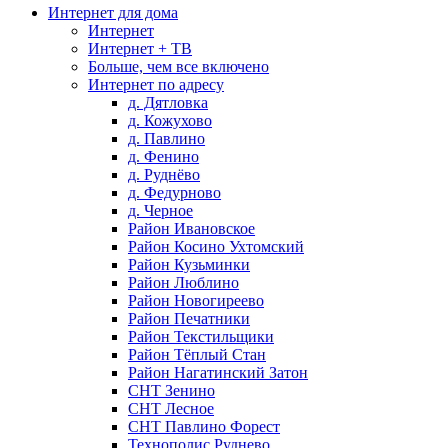
Интернет для дома
Интернет
Интернет + ТВ
Больше, чем все включено
Интернет по адресу
д. Дятловка
д. Кожухово
д. Павлино
д. Фенино
д. Руднёво
д. Федурново
д. Черное
Район Ивановское
Район Косино Ухтомский
Район Кузьминки
Район Люблино
Район Новогиреево
Район Печатники
Район Текстильщики
Район Тёплый Стан
Район Нагатинский Затон
СНТ Зенино
СНТ Лесное
СНТ Павлино Форест
Технополис Руднево