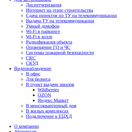
Диспетчеризация
Интернет на этапе строительства
Сдача проектов по ТУ на телекоммуникации
Выдача ТУ на телекоммуникации
Умный домофон
Wi-Fi в паркинге
Wi-Fi в холле
Радиофикация объекта
Оповещение ГО и ЧС
Системы пожарной безопасности
СКС
СКУД
Видеонаблюдение
В офис
Для бизнеса
В пункт выдачи заказов
Wildberries
OZON
Яндекс.Маркет
В многоквартирный дом
В жилых комплексах
Подключение к ЕЦХД
О компании
Абонентам