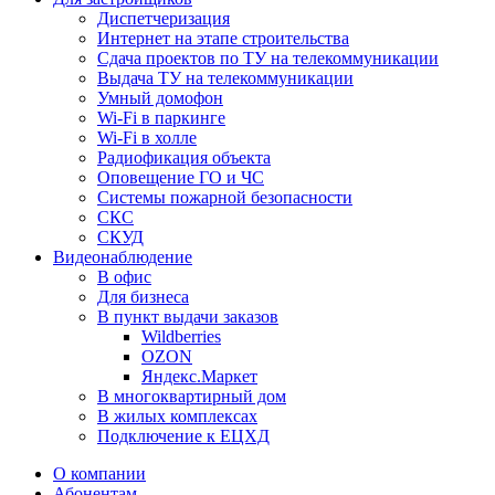
Диспетчеризация
Интернет на этапе строительства
Сдача проектов по ТУ на телекоммуникации
Выдача ТУ на телекоммуникации
Умный домофон
Wi-Fi в паркинге
Wi-Fi в холле
Радиофикация объекта
Оповещение ГО и ЧС
Системы пожарной безопасности
СКС
СКУД
Видеонаблюдение
В офис
Для бизнеса
В пункт выдачи заказов
Wildberries
OZON
Яндекс.Маркет
В многоквартирный дом
В жилых комплексах
Подключение к ЕЦХД
О компании
Абонентам