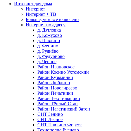
Интернет для дома
Интернет
Интернет + ТВ
Больше, чем все включено
Интернет по адресу
д. Дятловка
д. Кожухово
д. Павлино
д. Фенино
д. Руднёво
д. Федурново
д. Черное
Район Ивановское
Район Косино Ухтомский
Район Кузьминки
Район Люблино
Район Новогиреево
Район Печатники
Район Текстильщики
Район Тёплый Стан
Район Нагатинский Затон
СНТ Зенино
СНТ Лесное
СНТ Павлино Форест
Технополис Руднево