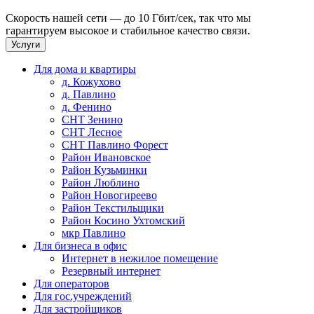
Скорость нашей сети — до 10 Гбит/сек, так что мы
гарантируем высокое и стабильное качество связи.
Услуги
Для дома и квартиры
д. Кожухово
д. Павлино
д. Фенино
СНТ Зенино
СНТ Лесное
СНТ Павлино Форест
Район Ивановское
Район Кузьминки
Район Люблино
Район Новогиреево
Район Текстильщики
Район Косино Ухтомский
мкр Павлино
Для бизнеса в офис
Интернет в нежилое помещение
Резервный интернет
Для операторов
Для гос.учреждений
Для застройщиков