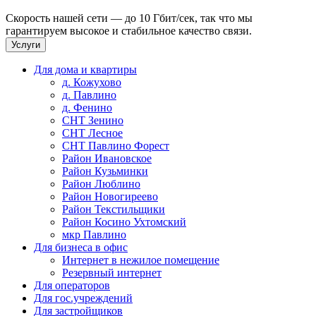
Скорость нашей сети — до 10 Гбит/сек, так что мы
гарантируем высокое и стабильное качество связи.
Услуги
Для дома и квартиры
д. Кожухово
д. Павлино
д. Фенино
СНТ Зенино
СНТ Лесное
СНТ Павлино Форест
Район Ивановское
Район Кузьминки
Район Люблино
Район Новогиреево
Район Текстильщики
Район Косино Ухтомский
мкр Павлино
Для бизнеса в офис
Интернет в нежилое помещение
Резервный интернет
Для операторов
Для гос.учреждений
Для застройщиков