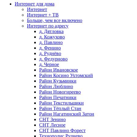
Интернет для дома
Интернет
Интернет + ТВ
Больше, чем все включено
Интернет по адресу
д. Дятловка
д. Кожухово
д. Павлино
д. Фенино
д. Руднёво
д. Федурново
д. Черное
Район Ивановское
Район Косино Ухтомский
Район Кузьминки
Район Люблино
Район Новогиреево
Район Печатники
Район Текстильщики
Район Тёплый Стан
Район Нагатинский Затон
СНТ Зенино
СНТ Лесное
СНТ Павлино Форест
Технополис Руднево