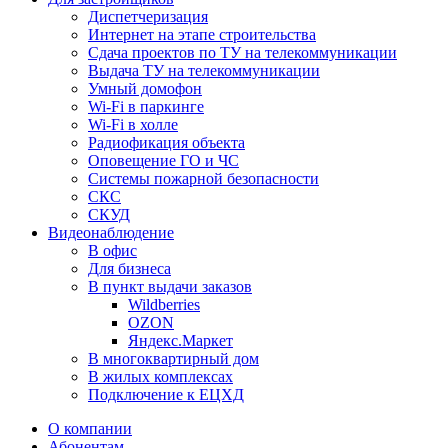
Диспетчеризация
Интернет на этапе строительства
Сдача проектов по ТУ на телекоммуникации
Выдача ТУ на телекоммуникации
Умный домофон
Wi-Fi в паркинге
Wi-Fi в холле
Радиофикация объекта
Оповещение ГО и ЧС
Системы пожарной безопасности
СКС
СКУД
Видеонаблюдение
В офис
Для бизнеса
В пункт выдачи заказов
Wildberries
OZON
Яндекс.Маркет
В многоквартирный дом
В жилых комплексах
Подключение к ЕЦХД
О компании
Абонентам