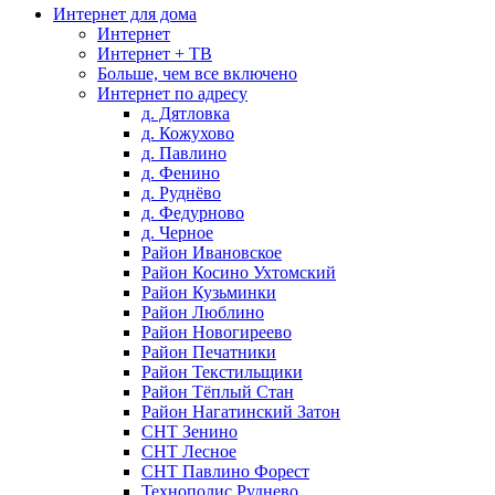
Интернет для дома
Интернет
Интернет + ТВ
Больше, чем все включено
Интернет по адресу
д. Дятловка
д. Кожухово
д. Павлино
д. Фенино
д. Руднёво
д. Федурново
д. Черное
Район Ивановское
Район Косино Ухтомский
Район Кузьминки
Район Люблино
Район Новогиреево
Район Печатники
Район Текстильщики
Район Тёплый Стан
Район Нагатинский Затон
СНТ Зенино
СНТ Лесное
СНТ Павлино Форест
Технополис Руднево