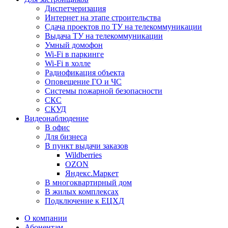
Диспетчеризация
Интернет на этапе строительства
Сдача проектов по ТУ на телекоммуникации
Выдача ТУ на телекоммуникации
Умный домофон
Wi-Fi в паркинге
Wi-Fi в холле
Радиофикация объекта
Оповещение ГО и ЧС
Системы пожарной безопасности
СКС
СКУД
Видеонаблюдение
В офис
Для бизнеса
В пункт выдачи заказов
Wildberries
OZON
Яндекс.Маркет
В многоквартирный дом
В жилых комплексах
Подключение к ЕЦХД
О компании
Абонентам