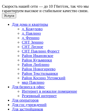
Скорость нашей сети — до 10 Гбит/сек, так что мы
гарантируем высокое и стабильное качество связи.
Услуги
Для дома и квартиры
д. Кожухово
д. Павлино
д. Фенино
СНТ Зенино
СНТ Лесное
СНТ Павлино Форест
Район Ивановское
Район Кузьминки
Район Люблино
Район Новогиреево
Район Текстильщики
Район Косино Ухтомский
мкр Павлино
Для бизнеса в офис
Интернет в нежилое помещение
Резервный интернет
Для операторов
Для гос.учреждений
Для застройщиков