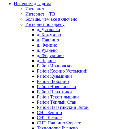
Интернет для дома
Интернет
Интернет + ТВ
Больше, чем все включено
Интернет по адресу
д. Дятловка
д. Кожухово
д. Павлино
д. Фенино
д. Руднёво
д. Федурново
д. Черное
Район Ивановское
Район Косино Ухтомский
Район Кузьминки
Район Люблино
Район Новогиреево
Район Печатники
Район Текстильщики
Район Тёплый Стан
Район Нагатинский Затон
СНТ Зенино
СНТ Лесное
СНТ Павлино Форест
Технополис Руднево