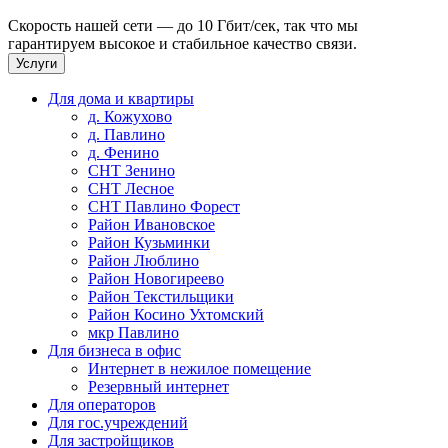
Скорость нашей сети — до 10 Гбит/сек, так что мы
гарантируем высокое и стабильное качество связи.
Услуги
Для дома и квартиры
д. Кожухово
д. Павлино
д. Фенино
СНТ Зенино
СНТ Лесное
СНТ Павлино Форест
Район Ивановское
Район Кузьминки
Район Люблино
Район Новогиреево
Район Текстильщики
Район Косино Ухтомский
мкр Павлино
Для бизнеса в офис
Интернет в нежилое помещение
Резервный интернет
Для операторов
Для гос.учреждений
Для застройщиков