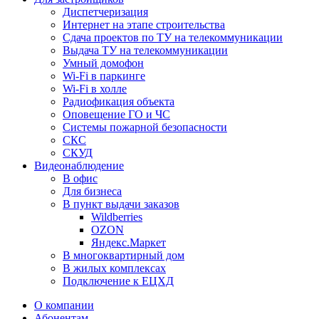
Диспетчеризация
Интернет на этапе строительства
Сдача проектов по ТУ на телекоммуникации
Выдача ТУ на телекоммуникации
Умный домофон
Wi-Fi в паркинге
Wi-Fi в холле
Радиофикация объекта
Оповещение ГО и ЧС
Системы пожарной безопасности
СКС
СКУД
Видеонаблюдение
В офис
Для бизнеса
В пункт выдачи заказов
Wildberries
OZON
Яндекс.Маркет
В многоквартирный дом
В жилых комплексах
Подключение к ЕЦХД
О компании
Абонентам