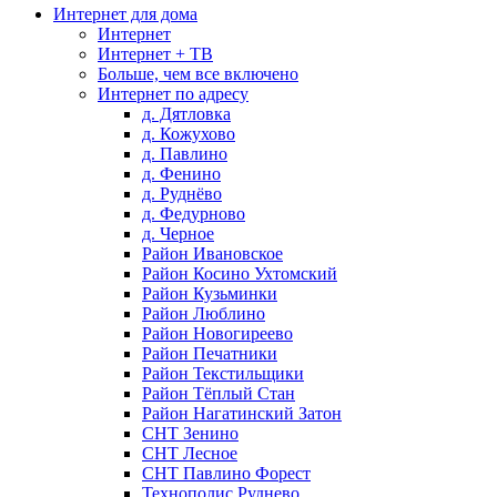
Интернет для дома
Интернет
Интернет + ТВ
Больше, чем все включено
Интернет по адресу
д. Дятловка
д. Кожухово
д. Павлино
д. Фенино
д. Руднёво
д. Федурново
д. Черное
Район Ивановское
Район Косино Ухтомский
Район Кузьминки
Район Люблино
Район Новогиреево
Район Печатники
Район Текстильщики
Район Тёплый Стан
Район Нагатинский Затон
СНТ Зенино
СНТ Лесное
СНТ Павлино Форест
Технополис Руднево