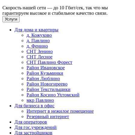
Скорость нашей сети — до 10 Гбит/сек, так что мы
гарантируем высокое и стабильное качество связи.
Услуги
Для дома и квартиры
д. Кожухово
д. Павлино
д. Фенино
СНТ Зенино
СНТ Лесное
СНТ Павлино Форест
Район Ивановское
Район Кузьминки
Район Люблино
Район Новогиреево
Район Текстильщики
Район Косино Ухтомский
мкр Павлино
Для бизнеса в офис
Интернет в нежилое помещение
Резервный интернет
Для операторов
Для гос.учреждений
Для застройщиков