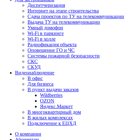
Диспетчеризация
Интернет на этапе строительства
Сдача проектов по ТУ на телекоммуникации
Выдача ТУ на телекоммуникации
Умный домофон
Wi-Fi в паркинге
Wi-Fi в холле
Радиофикация объекта
Оповещение ГО и ЧС
Системы пожарной безопасности
СКС
СКУД
Видеонаблюдение
В офис
Для бизнеса
В пункт выдачи заказов
Wildberries
OZON
Яндекс.Маркет
В многоквартирный дом
В жилых комплексах
Подключение к ЕЦХД
О компании
Абонентам