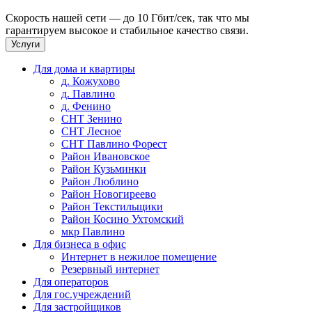
Скорость нашей сети — до 10 Гбит/сек, так что мы
гарантируем высокое и стабильное качество связи.
Услуги
Для дома и квартиры
д. Кожухово
д. Павлино
д. Фенино
СНТ Зенино
СНТ Лесное
СНТ Павлино Форест
Район Ивановское
Район Кузьминки
Район Люблино
Район Новогиреево
Район Текстильщики
Район Косино Ухтомский
мкр Павлино
Для бизнеса в офис
Интернет в нежилое помещение
Резервный интернет
Для операторов
Для гос.учреждений
Для застройщиков