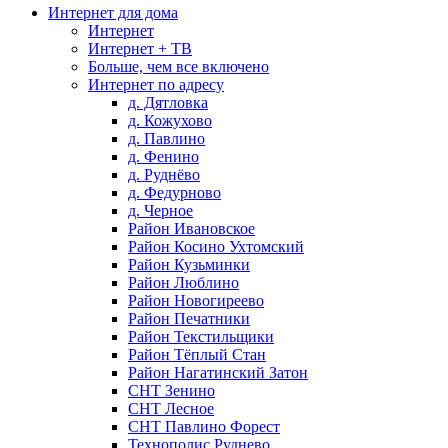
Интернет для дома
Интернет
Интернет + ТВ
Больше, чем все включено
Интернет по адресу
д. Дятловка
д. Кожухово
д. Павлино
д. Фенино
д. Руднёво
д. Федурново
д. Черное
Район Ивановское
Район Косино Ухтомский
Район Кузьминки
Район Люблино
Район Новогиреево
Район Печатники
Район Текстильщики
Район Тёплый Стан
Район Нагатинский Затон
СНТ Зенино
СНТ Лесное
СНТ Павлино Форест
Технополис Руднево