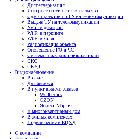
Диспетчеризация
Интернет на этапе строительства
Сдача проектов по ТУ на телекоммуникации
Выдача ТУ на телекоммуникации
Умный домофон
Wi-Fi в паркинге
Wi-Fi в холле
Радиофикация объекта
Оповещение ГО и ЧС
Системы пожарной безопасности
СКС
СКУД
Видеонаблюдение
В офис
Для бизнеса
В пункт выдачи заказов
Wildberries
OZON
Яндекс.Маркет
В многоквартирный дом
В жилых комплексах
Подключение к ЕЦХД
О компании
Абонентам