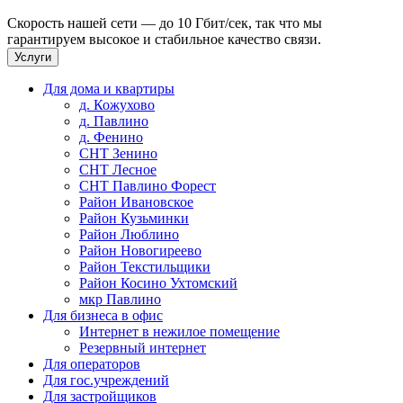
Скорость нашей сети — до 10 Гбит/сек, так что мы
гарантируем высокое и стабильное качество связи.
Услуги
Для дома и квартиры
д. Кожухово
д. Павлино
д. Фенино
СНТ Зенино
СНТ Лесное
СНТ Павлино Форест
Район Ивановское
Район Кузьминки
Район Люблино
Район Новогиреево
Район Текстильщики
Район Косино Ухтомский
мкр Павлино
Для бизнеса в офис
Интернет в нежилое помещение
Резервный интернет
Для операторов
Для гос.учреждений
Для застройщиков