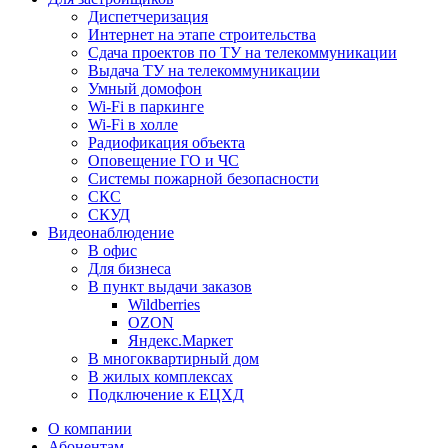
Диспетчеризация
Интернет на этапе строительства
Сдача проектов по ТУ на телекоммуникации
Выдача ТУ на телекоммуникации
Умный домофон
Wi-Fi в паркинге
Wi-Fi в холле
Радиофикация объекта
Оповещение ГО и ЧС
Системы пожарной безопасности
СКС
СКУД
Видеонаблюдение
В офис
Для бизнеса
В пункт выдачи заказов
Wildberries
OZON
Яндекс.Маркет
В многоквартирный дом
В жилых комплексах
Подключение к ЕЦХД
О компании
Абонентам