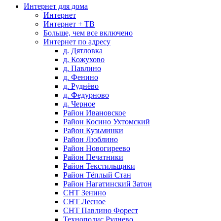
Интернет для дома
Интернет
Интернет + ТВ
Больше, чем все включено
Интернет по адресу
д. Дятловка
д. Кожухово
д. Павлино
д. Фенино
д. Руднёво
д. Федурново
д. Черное
Район Ивановское
Район Косино Ухтомский
Район Кузьминки
Район Люблино
Район Новогиреево
Район Печатники
Район Текстильщики
Район Тёплый Стан
Район Нагатинский Затон
СНТ Зенино
СНТ Лесное
СНТ Павлино Форест
Технополис Руднево