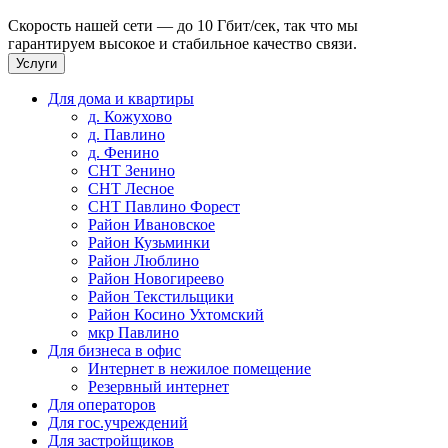
Скорость нашей сети — до 10 Гбит/сек, так что мы
гарантируем высокое и стабильное качество связи.
Услуги
Для дома и квартиры
д. Кожухово
д. Павлино
д. Фенино
СНТ Зенино
СНТ Лесное
СНТ Павлино Форест
Район Ивановское
Район Кузьминки
Район Люблино
Район Новогиреево
Район Текстильщики
Район Косино Ухтомский
мкр Павлино
Для бизнеса в офис
Интернет в нежилое помещение
Резервный интернет
Для операторов
Для гос.учреждений
Для застройщиков