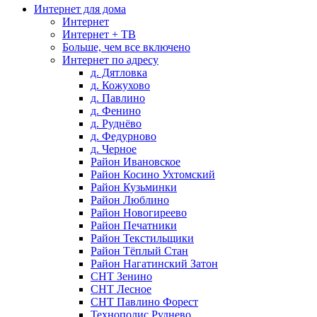
Интернет для дома
Интернет
Интернет + ТВ
Больше, чем все включено
Интернет по адресу
д. Дятловка
д. Кожухово
д. Павлино
д. Фенино
д. Руднёво
д. Федурново
д. Черное
Район Ивановское
Район Косино Ухтомский
Район Кузьминки
Район Люблино
Район Новогиреево
Район Печатники
Район Текстильщики
Район Тёплый Стан
Район Нагатинский Затон
СНТ Зенино
СНТ Лесное
СНТ Павлино Форест
Технополис Руднево