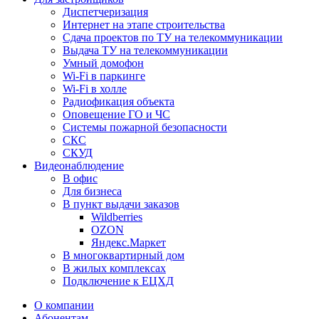
Диспетчеризация
Интернет на этапе строительства
Сдача проектов по ТУ на телекоммуникации
Выдача ТУ на телекоммуникации
Умный домофон
Wi-Fi в паркинге
Wi-Fi в холле
Радиофикация объекта
Оповещение ГО и ЧС
Системы пожарной безопасности
СКС
СКУД
Видеонаблюдение
В офис
Для бизнеса
В пункт выдачи заказов
Wildberries
OZON
Яндекс.Маркет
В многоквартирный дом
В жилых комплексах
Подключение к ЕЦХД
О компании
Абонентам