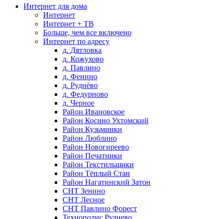
Интернет для дома
Интернет
Интернет + ТВ
Больше, чем все включено
Интернет по адресу
д. Дятловка
д. Кожухово
д. Павлино
д. Фенино
д. Руднёво
д. Федурново
д. Черное
Район Ивановское
Район Косино Ухтомский
Район Кузьминки
Район Люблино
Район Новогиреево
Район Печатники
Район Текстильщики
Район Тёплый Стан
Район Нагатинский Затон
СНТ Зенино
СНТ Лесное
СНТ Павлино Форест
Технополис Руднево