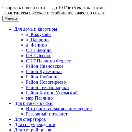
Скорость нашей сети — до 10 Гбит/сек, так что мы
гарантируем высокое и стабильное качество связи.
Услуги
Для дома и квартиры
д. Кожухово
д. Павлино
д. Фенино
СНТ Зенино
СНТ Лесное
СНТ Павлино Форест
Район Ивановское
Район Кузьминки
Район Люблино
Район Новогиреево
Район Текстильщики
Район Косино Ухтомский
мкр Павлино
Для бизнеса в офис
Интернет в нежилое помещение
Резервный интернет
Для операторов
Для гос.учреждений
Для застройщиков