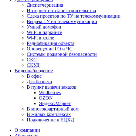
Диспетчеризация
Интернет на этапе строительства
Сдача проектов по ТУ на телекоммуникации
Выдача ТУ на телекоммуникации
Умный домофон
Wi-Fi в паркинге
Wi-Fi в холле
Радиофикация объекта
Оповещение ГО и ЧС
Системы пожарной безопасности
СКС
СКУД
Видеонаблюдение
В офис
Для бизнеса
В пункт выдачи заказов
Wildberries
OZON
Яндекс.Маркет
В многоквартирный дом
В жилых комплексах
Подключение к ЕЦХД
О компании
Абонентам