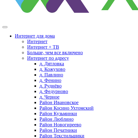
Интернет для дома
Интернет
Интернет + ТВ
Больше, чем все включено
Интернет по адресу
д. Дятловка
д. Кожухово
д. Павлино
д. Фенино
д. Руднёво
д. Федурново
д. Черное
Район Ивановское
Район Косино Ухтомский
Район Кузьминки
Район Люблино
Район Новогиреево
Район Печатники
Район Текстильщики