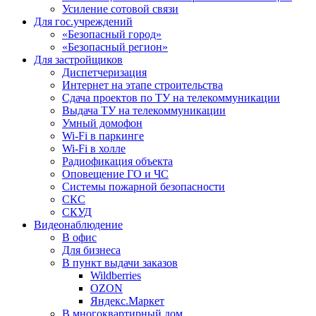
Усиление сотовой связи
Для гос.учреждений
«Безопасный город»
«Безопасный регион»
Для застройщиков
Диспетчеризация
Интернет на этапе строительства
Сдача проектов по ТУ на телекоммуникации
Выдача ТУ на телекоммуникации
Умный домофон
Wi-Fi в паркинге
Wi-Fi в холле
Радиофикация объекта
Оповещение ГО и ЧС
Системы пожарной безопасности
СКС
СКУД
Видеонаблюдение
В офис
Для бизнеса
В пункт выдачи заказов
Wildberries
OZON
Яндекс.Маркет
В многоквартирный дом