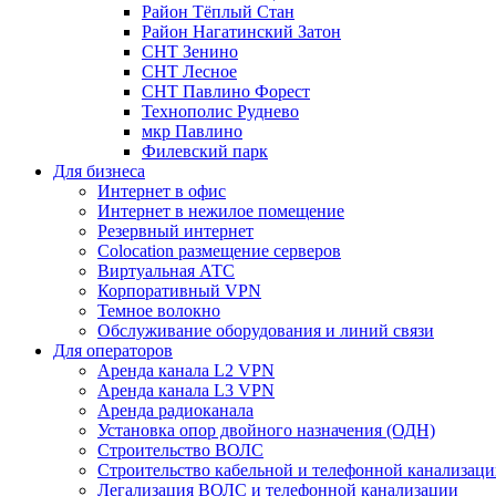
Район Тёплый Стан
Район Нагатинский Затон
СНТ Зенино
СНТ Лесное
СНТ Павлино Форест
Технополис Руднево
мкр Павлино
Филевский парк
Для бизнеса
Интернет в офис
Интернет в нежилое помещение
Резервный интернет
Colocation размещение серверов
Виртуальная АТС
Корпоративный VPN
Темное волокно
Обслуживание оборудования и линий связи
Для операторов
Аренда канала L2 VPN
Аренда канала L3 VPN
Аренда радиоканала
Установка опор двойного назначения (ОДН)
Строительство ВОЛС
Строительство кабельной и телефонной канализац
Легализация ВОЛС и телефонной канализации