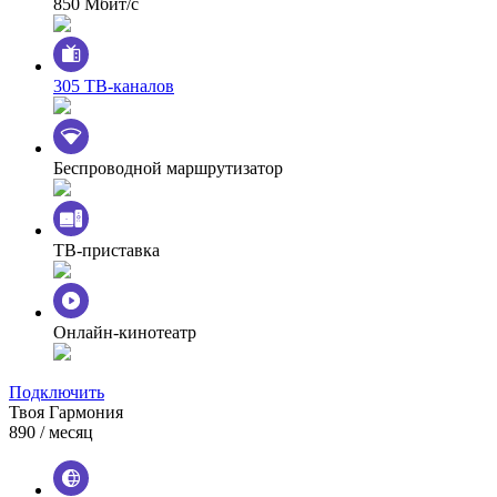
850 Мбит/с
305 ТВ-каналов
Беспроводной маршрутизатор
ТВ-приставка
Онлайн-кинотеатр
Подключить
Твоя Гармония
890
/ месяц