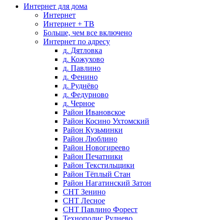
Интернет для дома
Интернет
Интернет + ТВ
Больше, чем все включено
Интернет по адресу
д. Дятловка
д. Кожухово
д. Павлино
д. Фенино
д. Руднёво
д. Федурново
д. Черное
Район Ивановское
Район Косино Ухтомский
Район Кузьминки
Район Люблино
Район Новогиреево
Район Печатники
Район Текстильщики
Район Тёплый Стан
Район Нагатинский Затон
СНТ Зенино
СНТ Лесное
СНТ Павлино Форест
Технополис Руднево