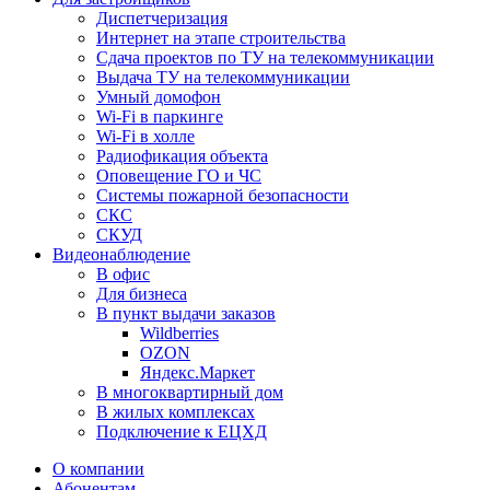
Диспетчеризация
Интернет на этапе строительства
Сдача проектов по ТУ на телекоммуникации
Выдача ТУ на телекоммуникации
Умный домофон
Wi-Fi в паркинге
Wi-Fi в холле
Радиофикация объекта
Оповещение ГО и ЧС
Системы пожарной безопасности
СКС
СКУД
Видеонаблюдение
В офис
Для бизнеса
В пункт выдачи заказов
Wildberries
OZON
Яндекс.Маркет
В многоквартирный дом
В жилых комплексах
Подключение к ЕЦХД
О компании
Абонентам