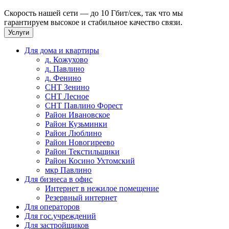
Скорость нашей сети — до 10 Гбит/сек, так что мы
гарантируем высокое и стабильное качество связи.
Услуги
Для дома и квартиры
д. Кожухово
д. Павлино
д. Фенино
СНТ Зенино
СНТ Лесное
СНТ Павлино Форест
Район Ивановское
Район Кузьминки
Район Люблино
Район Новогиреево
Район Текстильщики
Район Косино Ухтомский
мкр Павлино
Для бизнеса в офис
Интернет в нежилое помещение
Резервный интернет
Для операторов
Для гос.учреждений
Для застройщиков