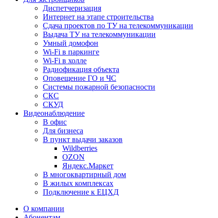
Диспетчеризация
Интернет на этапе строительства
Сдача проектов по ТУ на телекоммуникации
Выдача ТУ на телекоммуникации
Умный домофон
Wi-Fi в паркинге
Wi-Fi в холле
Радиофикация объекта
Оповещение ГО и ЧС
Системы пожарной безопасности
СКС
СКУД
Видеонаблюдение
В офис
Для бизнеса
В пункт выдачи заказов
Wildberries
OZON
Яндекс.Маркет
В многоквартирный дом
В жилых комплексах
Подключение к ЕЦХД
О компании
Абонентам