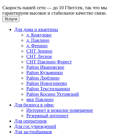
Скорость нашей сети — до 10 Гбит/сек, так что мы
гарантируем высокое и стабильное качество связи.
Услуги
Для дома и квартиры
д. Кожухово
д. Павлино
д. Фенино
СНТ Зенино
СНТ Лесное
СНТ Павлино Форест
Район Ивановское
Район Кузьминки
Район Люблино
Район Новогиреево
Район Текстильщики
Район Косино Ухтомский
мкр Павлино
Для бизнеса в офис
Интернет в нежилое помещение
Резервный интернет
Для операторов
Для гос.учреждений
Для застройщиков