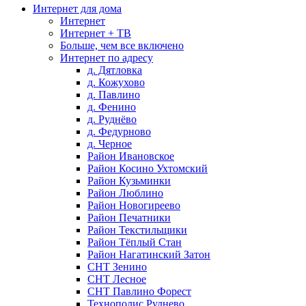
Интернет для дома
Интернет
Интернет + ТВ
Больше, чем все включено
Интернет по адресу
д. Дятловка
д. Кожухово
д. Павлино
д. Фенино
д. Руднёво
д. Федурново
д. Черное
Район Ивановское
Район Косино Ухтомский
Район Кузьминки
Район Люблино
Район Новогиреево
Район Печатники
Район Текстильщики
Район Тёплый Стан
Район Нагатинский Затон
СНТ Зенино
СНТ Лесное
СНТ Павлино Форест
Технополис Руднево