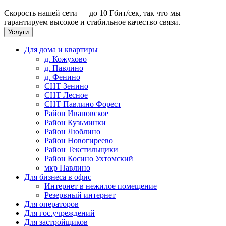
Скорость нашей сети — до 10 Гбит/сек, так что мы
гарантируем высокое и стабильное качество связи.
Услуги
Для дома и квартиры
д. Кожухово
д. Павлино
д. Фенино
СНТ Зенино
СНТ Лесное
СНТ Павлино Форест
Район Ивановское
Район Кузьминки
Район Люблино
Район Новогиреево
Район Текстильщики
Район Косино Ухтомский
мкр Павлино
Для бизнеса в офис
Интернет в нежилое помещение
Резервный интернет
Для операторов
Для гос.учреждений
Для застройщиков