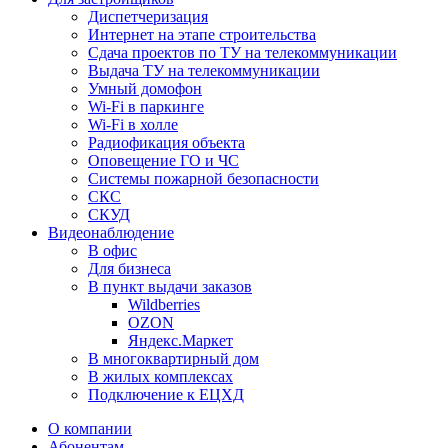
Диспетчеризация
Интернет на этапе строительства
Сдача проектов по ТУ на телекоммуникации
Выдача ТУ на телекоммуникации
Умный домофон
Wi-Fi в паркинге
Wi-Fi в холле
Радиофикация объекта
Оповещение ГО и ЧС
Системы пожарной безопасности
СКС
СКУД
Видеонаблюдение
В офис
Для бизнеса
В пункт выдачи заказов
Wildberries
OZON
Яндекс.Маркет
В многоквартирный дом
В жилых комплексах
Подключение к ЕЦХД
О компании
Абонентам