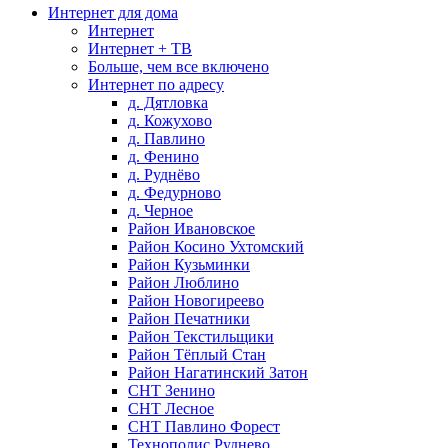
Интернет для дома
Интернет
Интернет + ТВ
Больше, чем все включено
Интернет по адресу
д. Дятловка
д. Кожухово
д. Павлино
д. Фенино
д. Руднёво
д. Федурново
д. Черное
Район Ивановское
Район Косино Ухтомский
Район Кузьминки
Район Люблино
Район Новогиреево
Район Печатники
Район Текстильщики
Район Тёплый Стан
Район Нагатинский Затон
СНТ Зенино
СНТ Лесное
СНТ Павлино Форест
Технополис Руднево