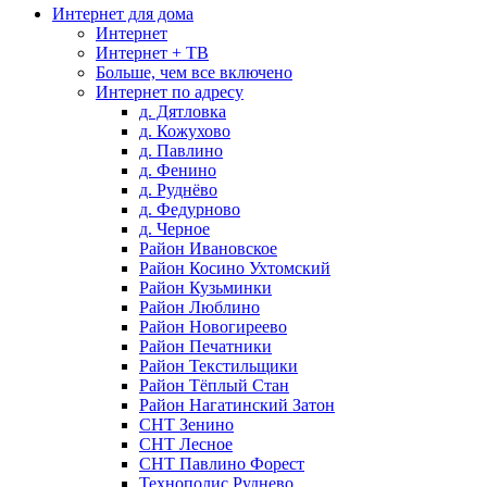
Интернет для дома
Интернет
Интернет + ТВ
Больше, чем все включено
Интернет по адресу
д. Дятловка
д. Кожухово
д. Павлино
д. Фенино
д. Руднёво
д. Федурново
д. Черное
Район Ивановское
Район Косино Ухтомский
Район Кузьминки
Район Люблино
Район Новогиреево
Район Печатники
Район Текстильщики
Район Тёплый Стан
Район Нагатинский Затон
СНТ Зенино
СНТ Лесное
СНТ Павлино Форест
Технополис Руднево