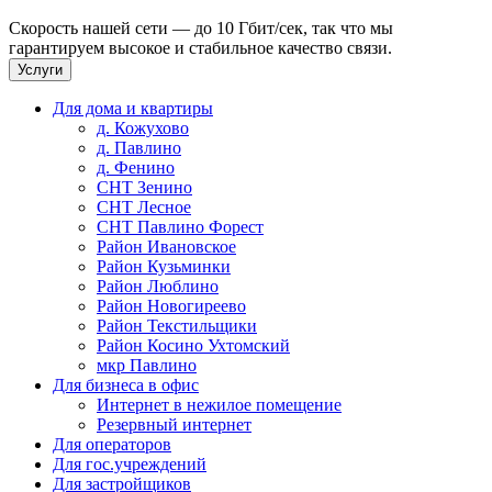
Скорость нашей сети — до 10 Гбит/сек, так что мы
гарантируем высокое и стабильное качество связи.
Услуги
Для дома и квартиры
д. Кожухово
д. Павлино
д. Фенино
СНТ Зенино
СНТ Лесное
СНТ Павлино Форест
Район Ивановское
Район Кузьминки
Район Люблино
Район Новогиреево
Район Текстильщики
Район Косино Ухтомский
мкр Павлино
Для бизнеса в офис
Интернет в нежилое помещение
Резервный интернет
Для операторов
Для гос.учреждений
Для застройщиков