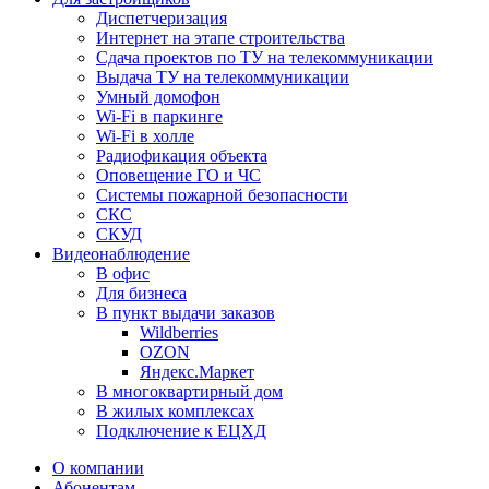
Диспетчеризация
Интернет на этапе строительства
Сдача проектов по ТУ на телекоммуникации
Выдача ТУ на телекоммуникации
Умный домофон
Wi-Fi в паркинге
Wi-Fi в холле
Радиофикация объекта
Оповещение ГО и ЧС
Системы пожарной безопасности
СКС
СКУД
Видеонаблюдение
В офис
Для бизнеса
В пункт выдачи заказов
Wildberries
OZON
Яндекс.Маркет
В многоквартирный дом
В жилых комплексах
Подключение к ЕЦХД
О компании
Абонентам