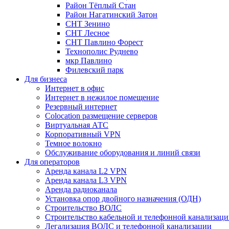
Район Тёплый Стан
Район Нагатинский Затон
СНТ Зенино
СНТ Лесное
СНТ Павлино Форест
Технополис Руднево
мкр Павлино
Филевский парк
Для бизнеса
Интернет в офис
Интернет в нежилое помещение
Резервный интернет
Colocation размещение серверов
Виртуальная АТС
Корпоративный VPN
Темное волокно
Обслуживание оборудования и линий связи
Для операторов
Аренда канала L2 VPN
Аренда канала L3 VPN
Аренда радиоканала
Установка опор двойного назначения (ОДН)
Строительство ВОЛС
Строительство кабельной и телефонной канализац
Легализация ВОЛС и телефонной канализации