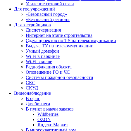
Усиление сотовой связи
Для гос.учреждений
«Безопасный город»
«Безопасный регион»
Для застройщиков
Диспетчеризация
Интернет на этапе строительства
Сдача проектов по ТУ на телекоммуникации
Выдача ТУ на телекоммуникации
Умный домофон
Wi-Fi в паркинге
Wi-Fi в холле
Радиофикация объекта
Оповещение ГО и ЧС
Системы пожарной безопасности
СКС
СКУД
Видеонаблюдение
В офис
Для бизнеса
В пункт выдачи заказов
Wildberries
OZON
Яндекс.Маркет
В многоквартирный дом