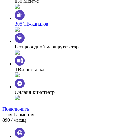
850 Мбит/с
305 ТВ-каналов
Беспроводной маршрутизатор
ТВ-приставка
Онлайн-кинотеатр
Подключить
Твоя Гармония
890
/ месяц