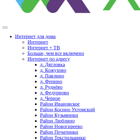
Интернет для дома
Интернет
Интернет + ТВ
Больше, чем все включено
Интернет по адресу
д. Дятловка
д. Кожухово
д. Павлино
д. Фенино
д. Руднёво
д. Федурново
д. Черное
Район Ивановское
Район Косино Ухтомский
Район Кузьминки
Район Люблино
Район Новогиреево
Район Печатники
Район Текстильщики