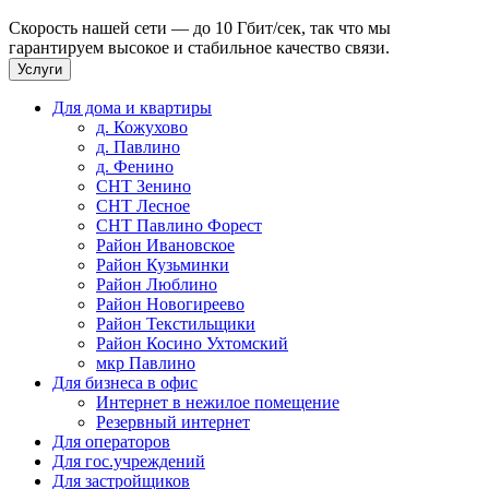
Скорость нашей сети — до 10 Гбит/сек, так что мы
гарантируем высокое и стабильное качество связи.
Услуги
Для дома и квартиры
д. Кожухово
д. Павлино
д. Фенино
СНТ Зенино
СНТ Лесное
СНТ Павлино Форест
Район Ивановское
Район Кузьминки
Район Люблино
Район Новогиреево
Район Текстильщики
Район Косино Ухтомский
мкр Павлино
Для бизнеса в офис
Интернет в нежилое помещение
Резервный интернет
Для операторов
Для гос.учреждений
Для застройщиков