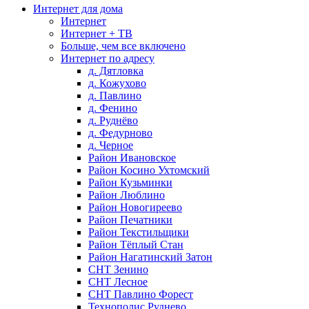
Интернет для дома
Интернет
Интернет + ТВ
Больше, чем все включено
Интернет по адресу
д. Дятловка
д. Кожухово
д. Павлино
д. Фенино
д. Руднёво
д. Федурново
д. Черное
Район Ивановское
Район Косино Ухтомский
Район Кузьминки
Район Люблино
Район Новогиреево
Район Печатники
Район Текстильщики
Район Тёплый Стан
Район Нагатинский Затон
СНТ Зенино
СНТ Лесное
СНТ Павлино Форест
Технополис Руднево