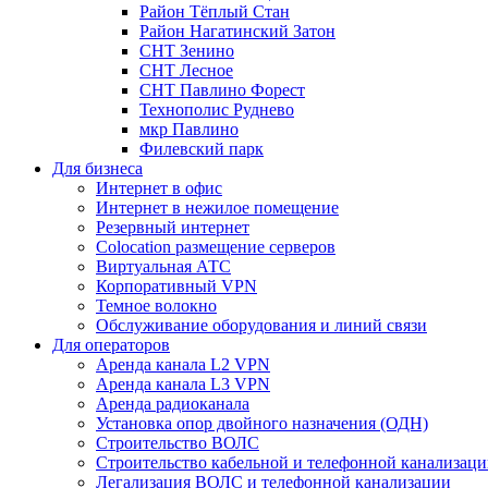
Район Тёплый Стан
Район Нагатинский Затон
СНТ Зенино
СНТ Лесное
СНТ Павлино Форест
Технополис Руднево
мкр Павлино
Филевский парк
Для бизнеса
Интернет в офис
Интернет в нежилое помещение
Резервный интернет
Colocation размещение серверов
Виртуальная АТС
Корпоративный VPN
Темное волокно
Обслуживание оборудования и линий связи
Для операторов
Аренда канала L2 VPN
Аренда канала L3 VPN
Аренда радиоканала
Установка опор двойного назначения (ОДН)
Строительство ВОЛС
Строительство кабельной и телефонной канализац
Легализация ВОЛС и телефонной канализации