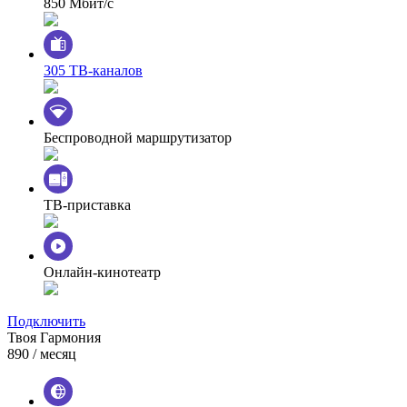
850 Мбит/с
305 ТВ-каналов
Беспроводной маршрутизатор
ТВ-приставка
Онлайн-кинотеатр
Подключить
Твоя Гармония
890
/ месяц