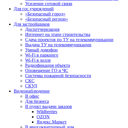
Усиление сотовой связи
Для гос.учреждений
«Безопасный город»
«Безопасный регион»
Для застройщиков
Диспетчеризация
Интернет на этапе строительства
Сдача проектов по ТУ на телекоммуникации
Выдача ТУ на телекоммуникации
Умный домофон
Wi-Fi в паркинге
Wi-Fi в холле
Радиофикация объекта
Оповещение ГО и ЧС
Системы пожарной безопасности
СКС
СКУД
Видеонаблюдение
В офис
Для бизнеса
В пункт выдачи заказов
Wildberries
OZON
Яндекс.Маркет
В многоквартирный дом