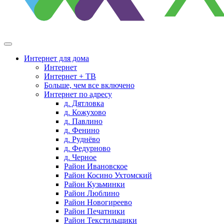
Интернет для дома
Интернет
Интернет + ТВ
Больше, чем все включено
Интернет по адресу
д. Дятловка
д. Кожухово
д. Павлино
д. Фенино
д. Руднёво
д. Федурново
д. Черное
Район Ивановское
Район Косино Ухтомский
Район Кузьминки
Район Люблино
Район Новогиреево
Район Печатники
Район Текстильщики