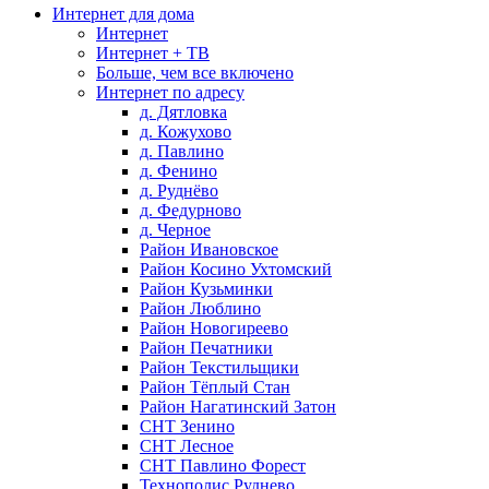
Интернет для дома
Интернет
Интернет + ТВ
Больше, чем все включено
Интернет по адресу
д. Дятловка
д. Кожухово
д. Павлино
д. Фенино
д. Руднёво
д. Федурново
д. Черное
Район Ивановское
Район Косино Ухтомский
Район Кузьминки
Район Люблино
Район Новогиреево
Район Печатники
Район Текстильщики
Район Тёплый Стан
Район Нагатинский Затон
СНТ Зенино
СНТ Лесное
СНТ Павлино Форест
Технополис Руднево