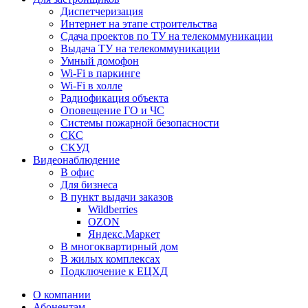
Диспетчеризация
Интернет на этапе строительства
Сдача проектов по ТУ на телекоммуникации
Выдача ТУ на телекоммуникации
Умный домофон
Wi-Fi в паркинге
Wi-Fi в холле
Радиофикация объекта
Оповещение ГО и ЧС
Системы пожарной безопасности
СКС
СКУД
Видеонаблюдение
В офис
Для бизнеса
В пункт выдачи заказов
Wildberries
OZON
Яндекс.Маркет
В многоквартирный дом
В жилых комплексах
Подключение к ЕЦХД
О компании
Абонентам