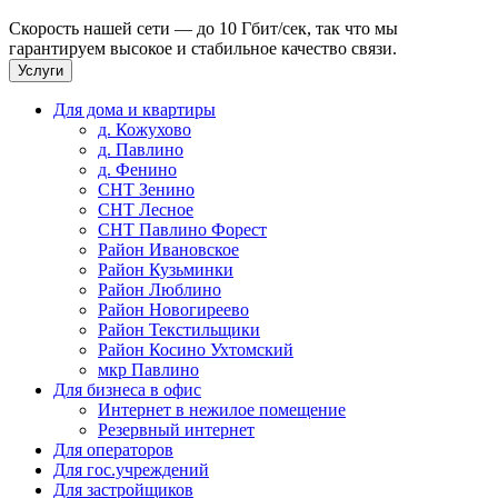
Скорость нашей сети — до 10 Гбит/сек, так что мы
гарантируем высокое и стабильное качество связи.
Услуги
Для дома и квартиры
д. Кожухово
д. Павлино
д. Фенино
СНТ Зенино
СНТ Лесное
СНТ Павлино Форест
Район Ивановское
Район Кузьминки
Район Люблино
Район Новогиреево
Район Текстильщики
Район Косино Ухтомский
мкр Павлино
Для бизнеса в офис
Интернет в нежилое помещение
Резервный интернет
Для операторов
Для гос.учреждений
Для застройщиков