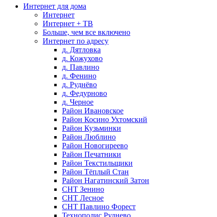
Интернет для дома
Интернет
Интернет + ТВ
Больше, чем все включено
Интернет по адресу
д. Дятловка
д. Кожухово
д. Павлино
д. Фенино
д. Руднёво
д. Федурново
д. Черное
Район Ивановское
Район Косино Ухтомский
Район Кузьминки
Район Люблино
Район Новогиреево
Район Печатники
Район Текстильщики
Район Тёплый Стан
Район Нагатинский Затон
СНТ Зенино
СНТ Лесное
СНТ Павлино Форест
Технополис Руднево