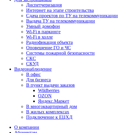
Диспетчеризация
Интернет на этапе строительства
Сдача проектов по ТУ на телекоммуникации
Выдача ТУ на телекоммуникации
Умный домофон
Wi-Fi в паркинге
Wi-Fi в холле
Радиофикация объекта
Оповещение ГО и ЧС
Системы пожарной безопасности
СКС
СКУД
Видеонаблюдение
В офис
Для бизнеса
В пункт выдачи заказов
Wildberries
OZON
Яндекс.Маркет
В многоквартирный дом
В жилых комплексах
Подключение к ЕЦХД
О компании
Абонентам