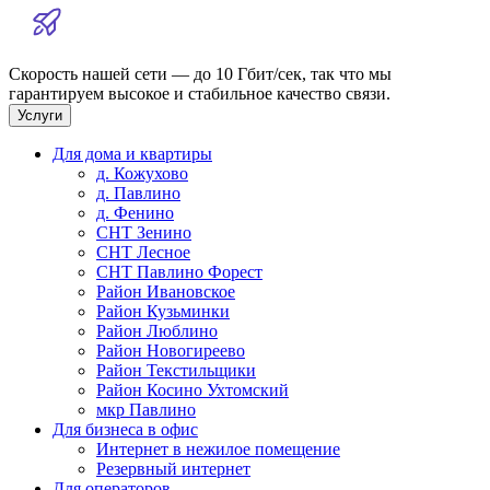
Скорость нашей сети — до 10 Гбит/сек, так что мы
гарантируем высокое и стабильное качество связи.
Услуги
Для дома и квартиры
д. Кожухово
д. Павлино
д. Фенино
СНТ Зенино
СНТ Лесное
СНТ Павлино Форест
Район Ивановское
Район Кузьминки
Район Люблино
Район Новогиреево
Район Текстильщики
Район Косино Ухтомский
мкр Павлино
Для бизнеса в офис
Интернет в нежилое помещение
Резервный интернет
Для операторов