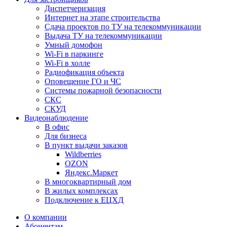
Диспетчеризация
Интернет на этапе строительства
Сдача проектов по ТУ на телекоммуникации
Выдача ТУ на телекоммуникации
Умный домофон
Wi-Fi в паркинге
Wi-Fi в холле
Радиофикация объекта
Оповещение ГО и ЧС
Системы пожарной безопасности
СКС
СКУД
Видеонаблюдение
В офис
Для бизнеса
В пункт выдачи заказов
Wildberries
OZON
Яндекс.Маркет
В многоквартирный дом
В жилых комплексах
Подключение к ЕЦХД
О компании
Абонентам