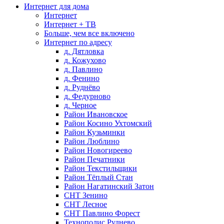
Интернет для дома
Интернет
Интернет + ТВ
Больше, чем все включено
Интернет по адресу
д. Дятловка
д. Кожухово
д. Павлино
д. Фенино
д. Руднёво
д. Федурново
д. Черное
Район Ивановское
Район Косино Ухтомский
Район Кузьминки
Район Люблино
Район Новогиреево
Район Печатники
Район Текстильщики
Район Тёплый Стан
Район Нагатинский Затон
СНТ Зенино
СНТ Лесное
СНТ Павлино Форест
Технополис Руднево