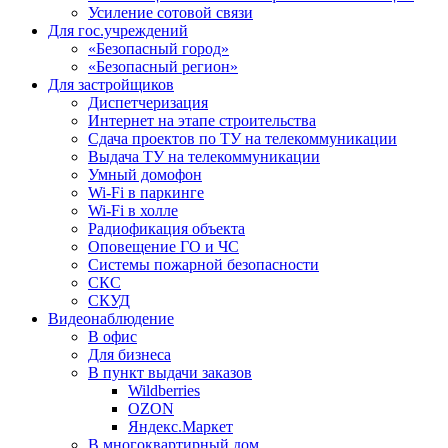
Усиление сотовой связи
Для гос.учреждений
«Безопасный город»
«Безопасный регион»
Для застройщиков
Диспетчеризация
Интернет на этапе строительства
Сдача проектов по ТУ на телекоммуникации
Выдача ТУ на телекоммуникации
Умный домофон
Wi-Fi в паркинге
Wi-Fi в холле
Радиофикация объекта
Оповещение ГО и ЧС
Системы пожарной безопасности
СКС
СКУД
Видеонаблюдение
В офис
Для бизнеса
В пункт выдачи заказов
Wildberries
OZON
Яндекс.Маркет
В многоквартирный дом