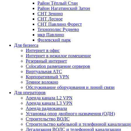
Район Тёплый Стан
Район Нагатинский Затон
СНТ Зенино
СНТ Лесное
СНТ Павлино Форест
Технополис Руднево
мкр Павлино
Филевский парк
Для бизнеса
Интернет в офис
Интернет в нежилое помещение
Резервный интернет
Colocation размещение серверов
Виртуальная АТС
Корпоративный VPN
Темное волокно
Обслуживание оборудования и линий связи
Для операторов
Аренда канала L2 VPN
Аренда канала L3 VPN
Аренда радиоканала
Установка опор двойного назначения (ОДН)
Строительство ВОЛС
Строительство кабельной и телефонной канализац
Легализация ВОЛС и телефонной канализации