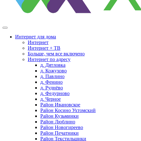
Интернет для дома
Интернет
Интернет + ТВ
Больше, чем все включено
Интернет по адресу
д. Дятловка
д. Кожухово
д. Павлино
д. Фенино
д. Руднёво
д. Федурново
д. Черное
Район Ивановское
Район Косино Ухтомский
Район Кузьминки
Район Люблино
Район Новогиреево
Район Печатники
Район Текстильщики