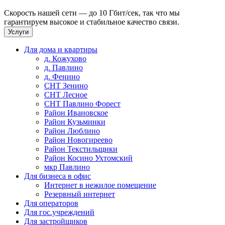
Скорость нашей сети — до 10 Гбит/сек, так что мы
гарантируем высокое и стабильное качество связи.
Услуги
Для дома и квартиры
д. Кожухово
д. Павлино
д. Фенино
СНТ Зенино
СНТ Лесное
СНТ Павлино Форест
Район Ивановское
Район Кузьминки
Район Люблино
Район Новогиреево
Район Текстильщики
Район Косино Ухтомский
мкр Павлино
Для бизнеса в офис
Интернет в нежилое помещение
Резервный интернет
Для операторов
Для гос.учреждений
Для застройщиков