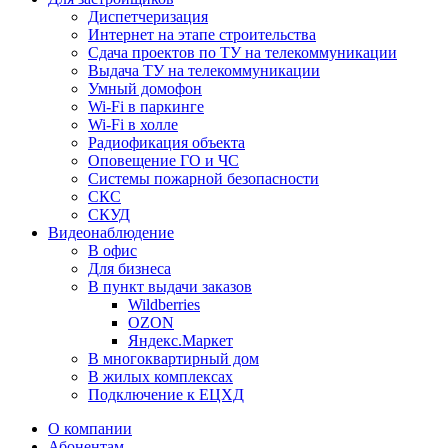
Диспетчеризация
Интернет на этапе строительства
Сдача проектов по ТУ на телекоммуникации
Выдача ТУ на телекоммуникации
Умный домофон
Wi-Fi в паркинге
Wi-Fi в холле
Радиофикация объекта
Оповещение ГО и ЧС
Системы пожарной безопасности
СКС
СКУД
Видеонаблюдение
В офис
Для бизнеса
В пункт выдачи заказов
Wildberries
OZON
Яндекс.Маркет
В многоквартирный дом
В жилых комплексах
Подключение к ЕЦХД
О компании
Абонентам