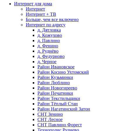
Интернет для дома
Интернет
Интернет + ТВ
Больше, чем все включено
Интернет по адресу
д. Дятловка
д. Кожухово
д. Павлино
д. Фенино
д. Руднёво
д. Федурново
д. Черное
Район Ивановское
Район Косино Ухтомский
Район Кузьминки
Район Люблино
Район Новогиреево
Район Печатники
Район Текстильщики
Район Тёплый Стан
Район Нагатинский Затон
СНТ Зенино
СНТ Лесное
СНТ Павлино Форест
Технополис Руднево